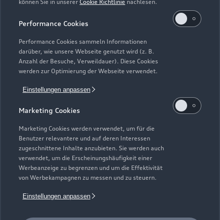
können Sie in unserer
Cookie Richtlinie
nachlesen.
Kaufen & leasen
Alle Modelle
Performance Cookies
Modelle vergleichen
Service & Zubehör
Performance Cookies sammeln Informationen
Neuwagensuche
darüber, wie unsere Webseite genutzt wird (z. B.
Elektromodelle
Anzahl der Besuche, Verweildauer). Diese Cookies
Gebrauchtwagensuche
Support
werden zur Optimierung der Webseite verwendet.
Saisonale Angebote
Plug-in-Hybride
Gebrauchtwagen
Einstellungen anpassen
Audi Services
Über Audi
Kundenservice
Finanzierung
Marketing Cookies
Garantie
Händlersuche
Aktionen & Angebote
Unternehmen
Marketing Cookies werden verwendet, um für die
Audi digital services
Benutzer relevantere und auf deren Interessen
Audi Code
Geschäftskunden
Karriere
zugeschnittene Inhalte anzubieten. Sie werden auch
myAudi
verwendet, um die Erscheinungshäufigkeit einer
Häufige Fragen (FAQ)
Investor Relations
Werbeanzeige zu begrenzen und um die Effektivität
© 2026 AUDI AG. Alle Rechte vorbehalten
von Werbekampagnen zu messen und zu steuern.
Audi Online Beratung
Presse & Media Center
Impressum
Rechtliches
Hinweisgebersystem
Einstellungen anpassen
Online-Terminvereinbarung
Datenschutz
Datenschutzinformation
Cookie-Einstellungen
Servicekontakt